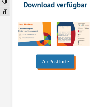
Download verfügbar
Umschalten auf hohe Kontraste
Schrift vergrößern
Zur Postkarte